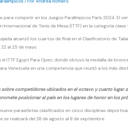
aralímpicos
/ Por
Andrea Romero
te para competir en los Juegos Paralímpicos París 2024. El ve
ón Internacional de Tenis de Mesa (ITTF) en la categoría clase t
uijada alcanzó los cuartos de final en el Clasificatorio de Tai
 22 al 25 de mayo.
el ITTF Egypt Para Open, donde obtuvo la medalla de bronce 
o para Venezuela en una competencia que reunió a los más des
vas sobre competidores ubicados en el octavo y cuarto lugar 
romete posicionar al país en los lugares de honor en los pr
eve paraatletas clasificados en cinco disciplinas deportivas
e se realizará del 28 de agosto al 8 de septiembre.