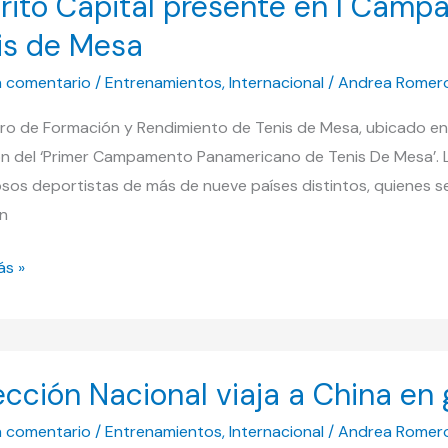
trito Capital presente en I Cam
te
is de Mesa
n comentario
/
Entrenamientos
,
Internacional
/
Andrea Romer
mento
tro de Formación y Rendimiento de Tenis de Mesa, ubicado en
ricano
ión del ‘Primer Campamento Panamericano de Tenis De Mesa’.
sos deportistas de más de nueve países distintos, quienes se 
n
ás »
ión
ección Nacional viaja a China en 
al
n comentario
/
Entrenamientos
,
Internacional
/
Andrea Romer