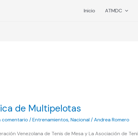
Inicio
ATMDC
nica de Multipelotas
elotas
n comentario
/
Entrenamientos
,
Nacional
/
Andrea Romero
eración Venezolana de Tenis de Mesa y La Asociación de Tenis