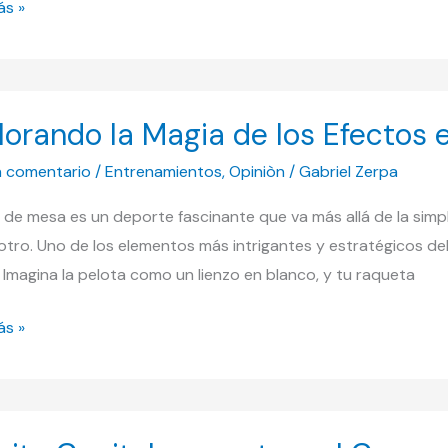
ás »
ando
lorando la Magia de los Efectos 
n comentario
/
Entrenamientos
,
Opiniòn
/
Gabriel Zerpa
is de mesa es un deporte fascinante que va más allá de la si
otro. Uno de los elementos más intrigantes y estratégicos del
s
 Imagina la pelota como un lienzo en blanco, y tu raqueta
ás »
o