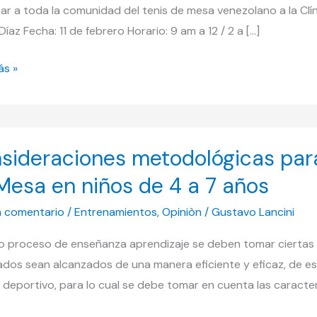
tar a toda la comunidad del tenis de mesa venezolano a la Clín
Díaz Fecha: 11 de febrero Horario: 9 am a 12 / 2 a […]
ás »
eraciones
sideraciones metodológicas para
lógicas
Mesa en niños de 4 a 7 años
n comentario
/
Entrenamientos
,
Opiniòn
/
Gustavo Lancini
nza
o proceso de enseñanza aprendizaje se deben tomar ciertas c
ados sean alcanzados de una manera eficiente y eficaz, de es
deportivo, para lo cual se debe tomar en cuenta las caracterís