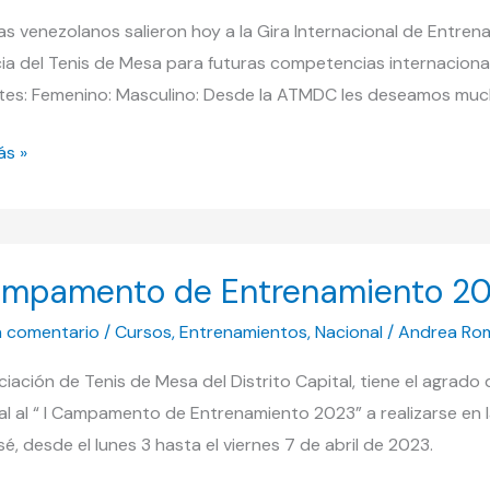
as venezolanos salieron hoy a la Gira Internacional de Entren
ia del Tenis de Mesa para futuras competencias internacional
ntes: Femenino: Masculino: Desde la ATMDC les deseamos mu
ás »
ación
ampamento de Entrenamiento 2
mento
n comentario
/
Cursos
,
Entrenamientos
,
Nacional
/
Andrea Ro
amiento
iación de Tenis de Mesa del Distrito Capital, tiene el agrado
al al “ I Campamento de Entrenamiento 2023” a realizarse en l
é, desde el lunes 3 hasta el viernes 7 de abril de 2023.