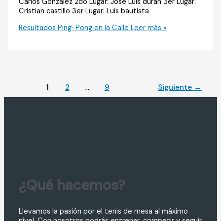
Carlos González 2do Lugar: José Luis duran 3er Lugar:
Cristian castillo 3er Lugar: Luis bautista
Resultados Ping-Pong en la Calle
Leer más »
1
2
…
9
Siguiente
→
¿Qué hacemos?
Llevamos la pasión por el tenis de mesa al máximo
nivel. Con nosotros podrás entrenar, competir y seguir