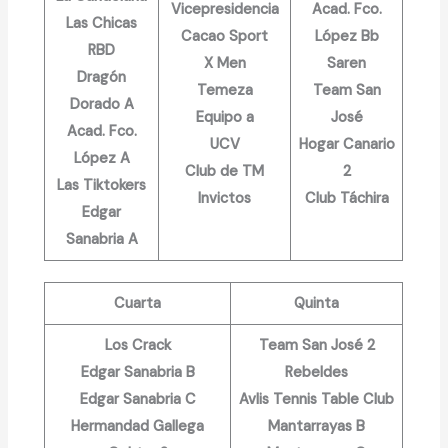
Vicepresidencia
Acad. Fco.
Las Chicas
Cacao Sport
López Bb
RBD
X Men
Saren
Dragón
Temeza
Team San
Dorado A
Equipo a
José
Acad. Fco.
UCV
Hogar Canario
López A
Club de TM
2
Las Tiktokers
Invictos
Club Táchira
Edgar
Sanabria A
Cuarta
Quinta
Los Crack
Team San José 2
Edgar Sanabria B
Rebeldes
Edgar Sanabria C
Avlis Tennis Table Club
Hermandad Gallega
Mantarrayas B