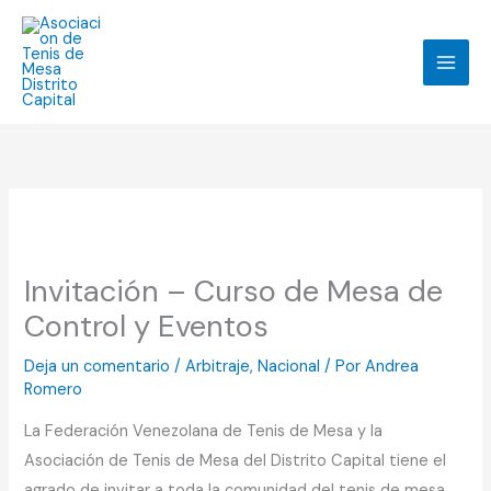
Ir
Facebook
Instagram
TikTok
WhatsApp
al
contenido
Invitación – Curso de Mesa de
Control y Eventos
Deja un comentario
/
Arbitraje
,
Nacional
/ Por
Andrea
Romero
La Federación Venezolana de Tenis de Mesa y la
Asociación de Tenis de Mesa del Distrito Capital tiene el
agrado de invitar a toda la comunidad del tenis de mesa