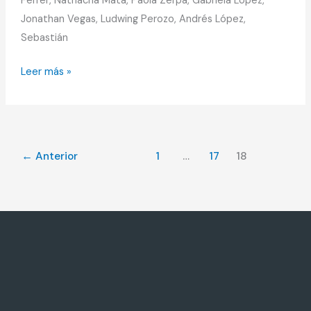
Ferrer, Nathacha Mata, Paola Zerpa, Gabriela López,
Jonathan Vegas, Ludwing Perozo, Andrés López,
Sebastián
Leer más »
←
Anterior
1
…
17
18