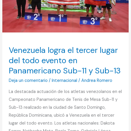
evento
en
Panamericano
Sub-
11
y
Venezuela logra el tercer lugar
Sub-
del todo evento en
13
Panamericano Sub-11 y Sub-13
Deja un comentario
/
Internacional
/
Andrea Romero
La destacada actuación de los atletas venezolanos en el
Campeonato Panamericano de Tenis de Mesa Sub-11 y
Sub-13 realizado en la ciudad de Santo Domingo,
República Dominicana, ubicó a Venezuela en el tercer
lugar del todo evento. Los atletas nacionales: Dakota