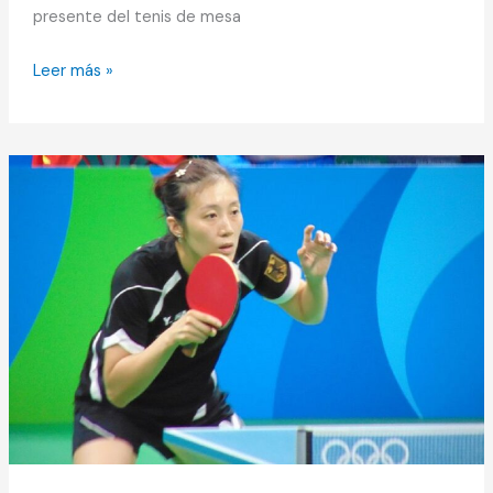
presente del tenis de mesa
Leer más »
Ying
Han
Campeona
del
Europe
Top
16
Cup
2023