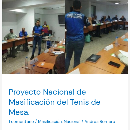
de
Masificación
del
Tenis
de
Mesa.
Proyecto Nacional de
Masificación del Tenis de
Mesa.
1 comentario
/
Masificación
,
Nacional
/
Andrea Romero