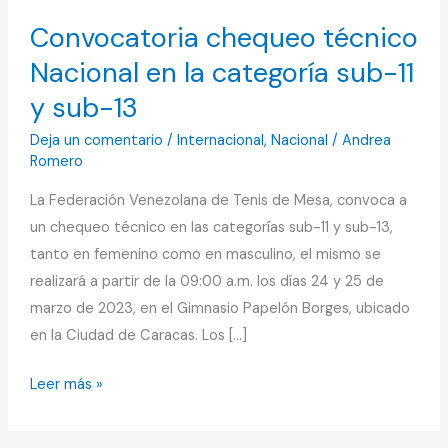
técnico
Convocatoria chequeo técnico
Nacional
Nacional en la categoría sub-11
en
la
y sub-13
categoría
Deja un comentario
/
Internacional
,
Nacional
/
Andrea
sub-
Romero
11
La Federación Venezolana de Tenis de Mesa, convoca a
y
un chequeo técnico en las categorías sub-11 y sub-13,
sub-
tanto en femenino como en masculino, el mismo se
13
realizará a partir de la 09:00 a.m. los días 24 y 25 de
marzo de 2023, en el Gimnasio Papelón Borges, ubicado
en la Ciudad de Caracas. Los […]
Leer más »