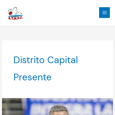
Ir
al
contenido
Distrito Capital
Presente
Distrito
Capital