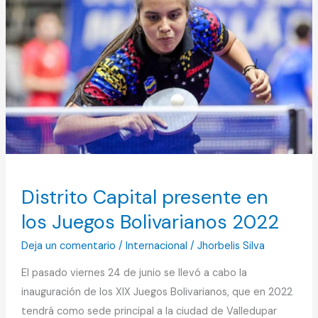
presente
en
los
Juegos
Bolivarianos
2022
Distrito Capital presente en
los Juegos Bolivarianos 2022
Deja un comentario
/
Internacional
/
Jhorbelis Silva
El pasado viernes 24 de junio se llevó a cabo la
inauguración de los XIX Juegos Bolivarianos, que en 2022
tendrá como sede principal a la ciudad de Valledupar