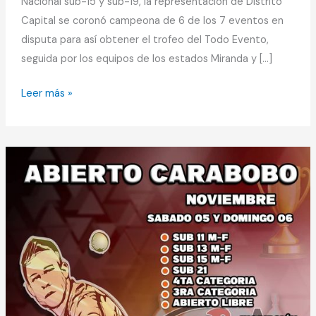
Nacional sub-15 y sub-19, la representación de Distrito
Capital se coronó campeona de 6 de los 7 eventos en
disputa para así obtener el trofeo del Todo Evento,
seguida por los equipos de los estados Miranda y […]
Leer más »
Jonatahan
Vegas
doble
campeón
en
Abierto
de
Valencia