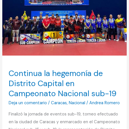
Capital
en
Campeonato
Nacional
sub-
19
Continua la hegemonía de
Distrito Capital en
Campeonato Nacional sub-19
Deja un comentario
/
Caracas
,
Nacional
/
Andrea Romero
Finalizó la jornada de eventos sub-19, torneo efectuado
en la ciudad de Caracas y enmarcado en el Campeonato