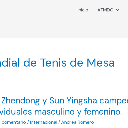
Inicio
ATMDC
ial de Tenis de Mesa
 Zhendong y Sun Yingsha campe
ong
ividuales masculino y femenino.
n comentario
/
Internacional
/
Andrea Romero
a