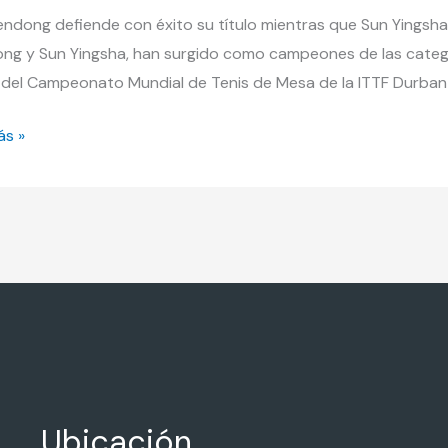
ones
endong defiende con éxito su título mientras que Sun Yingsha
les
ng y Sun Yingsha, han surgido como campeones de las categor
uales
s del Campeonato Mundial de Tenis de Mesa de la ITTF Durban 2
ino
ás »
no.
Ubicación