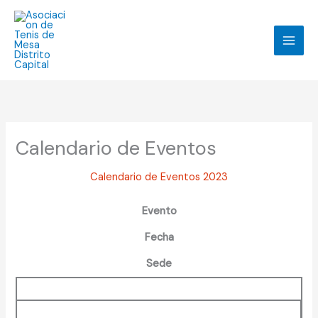
Ir
Facebook
Instagram
TikTok
WhatsApp
al
contenido
Calendario de Eventos
Calendario de Eventos 2023
Evento
Fecha
Sede